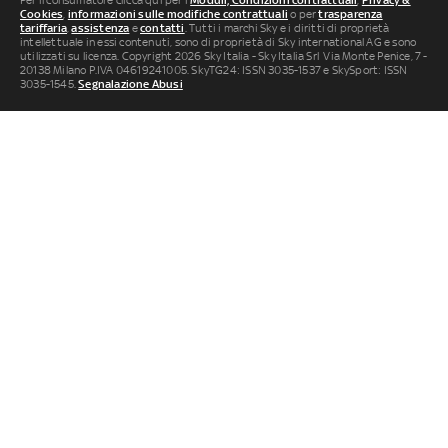
Per il consumatore clicca qui per i
Moduli, Condizioni contrattuali
,
Privacy &
Cookies
,
informazioni sulle modifiche contrattuali
o per
trasparenza
tariffaria
,
assistenza
e
contatti
. Tutti i marchi Sky e i diritti di proprietà
intellettuale in essi contenuti, sono di proprietà di Sky international AG e sono
utilizzati su licenza. Copyright 2026 Sky Italia - Sky Italia Srl Via Monte Penice, 7 -
20138 Milano P.IVA 04619241005. SkyTG24: ISSN 3035-1537 e SkySport: ISSN
3035-1545.
Segnalazione Abusi