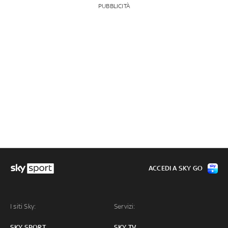
PUBBLICITÀ
ACCEDI A SKY GO
I siti Sky:
Servizi:
SKY SPORT
SKY TV