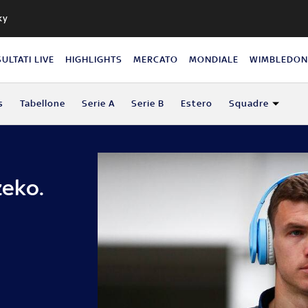
ky
SULTATI LIVE
HIGHLIGHTS
MERCATO
MONDIALE
WIMBLEDO
s
Tabellone
Serie A
Serie B
Estero
Squadre
zeko.