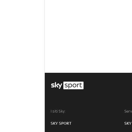
I siti Sky:
Serv
SKY SPORT
SKY