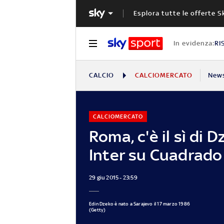
Esplora tutte le offerte S
In evidenza:
RI
CALCIO
CALCIOMERCATO
New
CALCIOMERCATO
Roma, c'è il sì di D
Inter su Cuadrado
29 giu 2015 - 23:59
Edin Dzeko è nato a Sarajevo il 17 marzo 1986
(Getty)