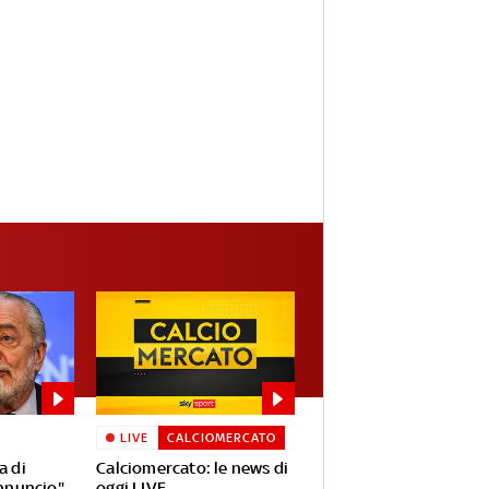
LIVE
CALCIOMERCATO
a di
Calciomercato: le news di
annuncio"
oggi LIVE