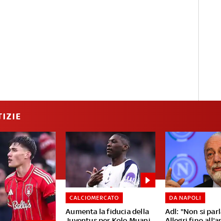
IZIE
CALCIOMERCATO
DA NAPOLI
Aumenta la fiducia della
Adl: "Non si parl
Juventus per Kolo Muani
Allegri fino all'