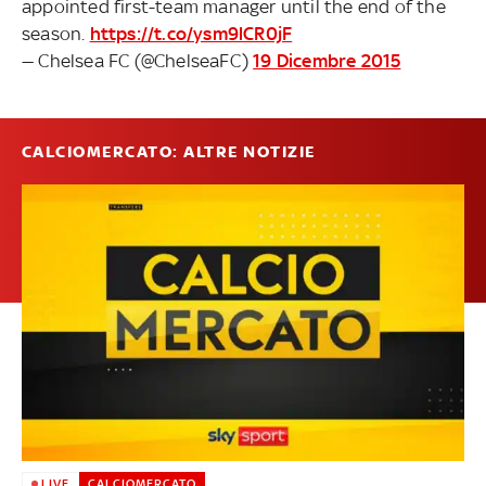
appointed first-team manager until the end of the
season.
https://t.co/ysm9lCR0jF
— Chelsea FC (@ChelseaFC)
19 Dicembre 2015
CALCIOMERCATO: ALTRE NOTIZIE
LIVE
CALCIOMERCATO