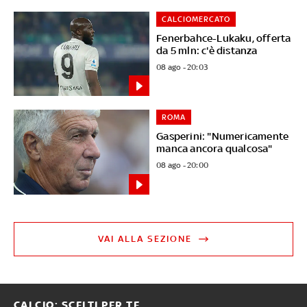
CALCIOMERCATO
Fenerbahce-Lukaku, offerta
da 5 mln: c'è distanza
08 ago - 20:03
ROMA
Gasperini: "Numericamente
manca ancora qualcosa"
08 ago - 20:00
VAI ALLA SEZIONE
CALCIO: SCELTI PER TE