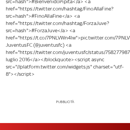
src=hash">#BienvenidoPipita</a> <a
href="https://twitter.com/hashtag/FinoAllaFine?
src=hash">#FinoAllaFine</a> <a
href="https://twitter.com/hashtag/ForzaJuve?
src=hash">#ForzaJuve</a> <a
href="https://t.co/7PNLVWn4lw">pic.twitter.com/7P
JuventusFC (@juventusfc) <a
href="https://twitter.com/juventusfc/status/7582779
luglio 2016</a></blockquote><script async
src="//platform.twitter.com/widgets.js" charset="utf-
8"></script>
PUBBLICITÀ