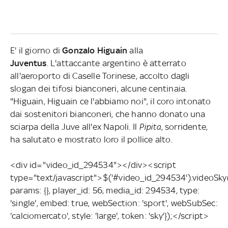
E' il giorno di
Gonzalo Higuain
alla
Juventus
. L'attaccante argentino è atterrato
all'aeroporto di Caselle Torinese, accolto dagli
slogan dei tifosi bianconeri, alcune centinaia.
"Higuain, Higuain ce l'abbiamo noi", il coro intonato
dai sostenitori bianconeri, che hanno donato una
sciarpa della Juve all'ex Napoli. Il
Pipita
, sorridente,
ha salutato e mostrato loro il pollice alto.
<div id="video_id_294534"></div><script
type="text/javascript">$('#video_id_294534').videoSky
params: {}, player_id: 56, media_id: 294534, type:
'single', embed: true, webSection: 'sport', webSubSec:
'calciomercato', style: 'large', token: 'sky'});</script>