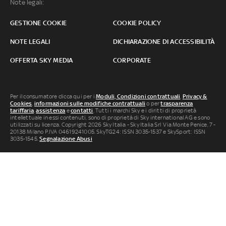
Note legali:
GESTIONE COOKIE
COOKIE POLICY
NOTE LEGALI
DICHIARAZIONE DI ACCESSIBILITÀ
OFFERTA SKY MEDIA
CORPORATE
Per il consumatore clicca qui per i
Moduli, Condizioni contrattuali
,
Privacy &
Cookies
,
informazioni sulle modifiche contrattuali
o per
trasparenza
tariffaria
,
assistenza
e
contatti
. Tutti i marchi Sky e i diritti di proprietà
intellettuale in essi contenuti, sono di proprietà di Sky international AG e sono
utilizzati su licenza. Copyright 2026 Sky Italia - Sky Italia Srl Via Monte Penice, 7 -
20138 Milano P.IVA 04619241005. SkyTG24: ISSN 3035-1537 e SkySport: ISSN
3035-1545.
Segnalazione Abusi