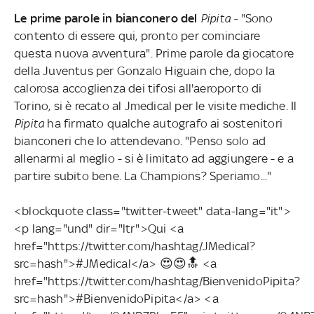
Le prime parole in bianconero del
Pipita -
"Sono
contento di essere qui, pronto per cominciare
questa nuova avventura". Prime parole da giocatore
della Juventus per Gonzalo Higuain che, dopo la
calorosa accoglienza dei tifosi all'aeroporto di
Torino, si è recato al Jmedical per le visite mediche. Il
Pipita
ha firmato qualche autografo ai sostenitori
bianconeri che lo attendevano. "Penso solo ad
allenarmi al meglio - si è limitato ad aggiungere - e a
partire subito bene. La Champions? Speriamo..."
<blockquote class="twitter-tweet" data-lang="it">
<p lang="und" dir="ltr">Qui <a
href="https://twitter.com/hashtag/JMedical?
src=hash">#JMedical</a> 😍😍🔝 <a
href="https://twitter.com/hashtag/BienvenidoPipita?
src=hash">#BienvenidoPipita</a> <a