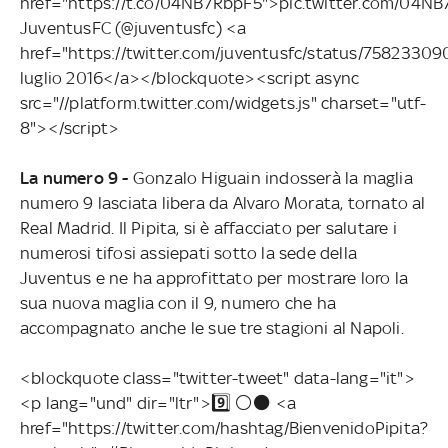
href="https://t.co/04NB7RbpF5">pic.twitter.com/04
JuventusFC (@juventusfc) <a
href="https://twitter.com/juventusfc/status/758233
luglio 2016</a></blockquote><script async
src="//platform.twitter.com/widgets.js" charset="utf-
8"></script>
La numero 9 -
Gonzalo Higuain indosserà la maglia
numero 9 lasciata libera da Alvaro Morata, tornato al
Real Madrid. Il Pipita, si è affacciato per salutare i
numerosi tifosi assiepati sotto la sede della
Juventus e ne ha approfittato per mostrare loro la
sua nuova maglia con il 9, numero che ha
accompagnato anche le sue tre stagioni al Napoli.
<blockquote class="twitter-tweet" data-lang="it">
<p lang="und" dir="ltr">9️⃣ ⚪️⚫️ <a
href="https://twitter.com/hashtag/BienvenidoPipita?