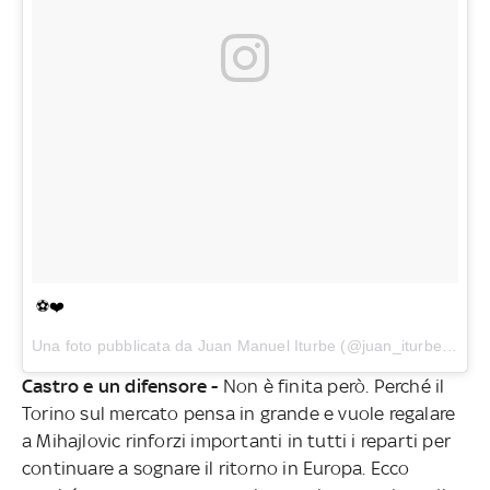
⚽️❤️️
Una foto pubblicata da Juan Manuel Iturbe (@juan_iturbe93) in data:
Castro e un difensore -
Non è finita però. Perché il
Torino sul mercato pensa in grande e vuole regalare
a Mihajlovic rinforzi importanti in tutti i reparti per
continuare a sognare il ritorno in Europa. Ecco