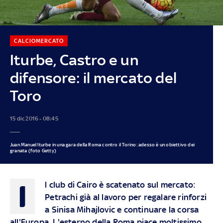
CALCIOMERCATO
Iturbe, Castro e un
difensore: il mercato del
Toro
15 dic 2016 - 08:45
Juan Manuel Iturbe in una gara della Roma contro il Torino: adesso è un obiettivo dei
granata (foto Getty)
I
l club di Cairo è scatenato sul mercato:
Petrachi già al lavoro per regalare rinforzi
a Sinisa Mihajlovic e continuare la corsa
all'Europa. L'esterno della Roma piace moltissimo,