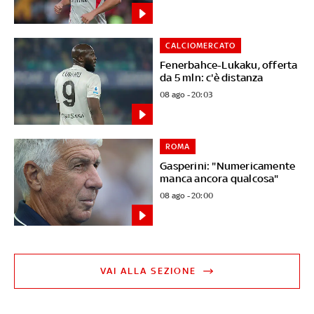
CALCIOMERCATO
Fenerbahce-Lukaku, offerta
da 5 mln: c'è distanza
08 ago - 20:03
ROMA
Gasperini: "Numericamente
manca ancora qualcosa"
08 ago - 20:00
VAI ALLA SEZIONE