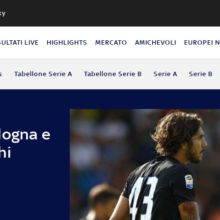
ky
SULTATI LIVE
HIGHLIGHTS
MERCATO
AMICHEVOLI
EUROPEI 
s
Tabellone Serie A
Tabellone Serie B
Serie A
Serie B
logna e
hi