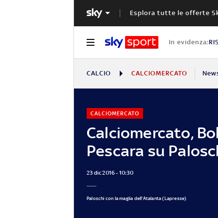
Esplora tutte le offerte S
In evidenza:
RI
CALCIO
CALCIOMERCATO
New
CALCIOMERCATO
Calciomercato, Bo
Pescara su Palosc
23 dic 2016 - 10:30
Paloschi con la maglia dell'Atalanta (Lapresse)