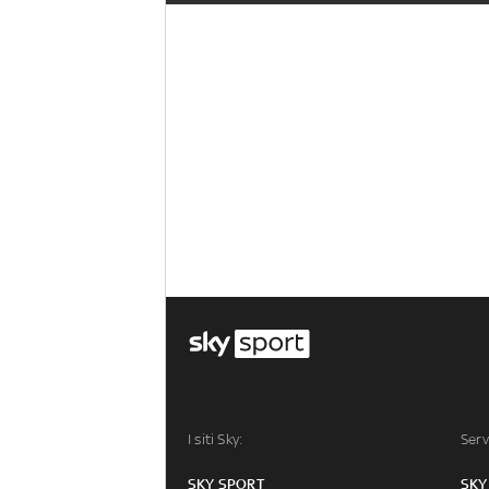
I siti Sky:
Serv
SKY SPORT
SKY