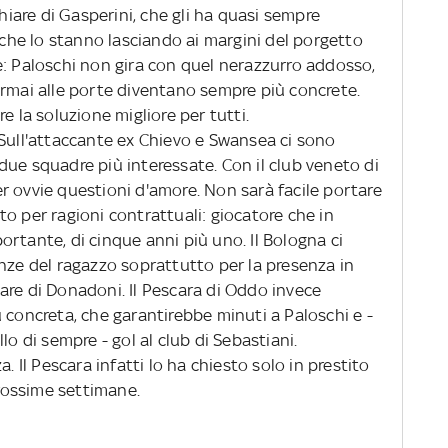
chiare di Gasperini, che gli ha quasi sempre
i che lo stanno lasciando ai margini del porgetto
e: Paloschi non gira con quel nerazzurro addosso,
ormai alle porte diventano sempre più concrete.
e la soluzione migliore per tutti.
Sull'attaccante ex Chievo e Swansea ci sono
due squadre più interessate. Con il club veneto di
r ovvie questioni d'amore. Non sarà facile portare
o per ragioni contrattuali: giocatore che in
rtante, di cinque anni più uno. Il Bologna ci
nze del ragazzo soprattutto per la presenza in
olare di Donadoni. Il Pescara di Oddo invece
 concreta, che garantirebbe minuti a Paloschi e -
lo di sempre - gol al club di Sebastiani.
. Il Pescara infatti lo ha chiesto solo in prestito
 prossime settimane.