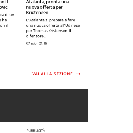
on il
Atalanta, pronta una
ovic
nuova offerta per
Kristensen
rca di un
e ha
L'Atalanta si prepara a fare
on il
una nuova offerta all'Udinese
per Thomas Kristensen. Il
difensore...
07 ago - 21:15
VAI ALLA SEZIONE
PUBBLICITÀ