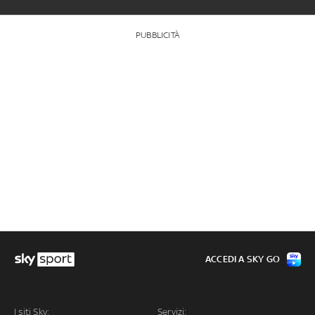
PUBBLICITÀ
ACCEDI A SKY GO
I siti Sky:
Servizi: