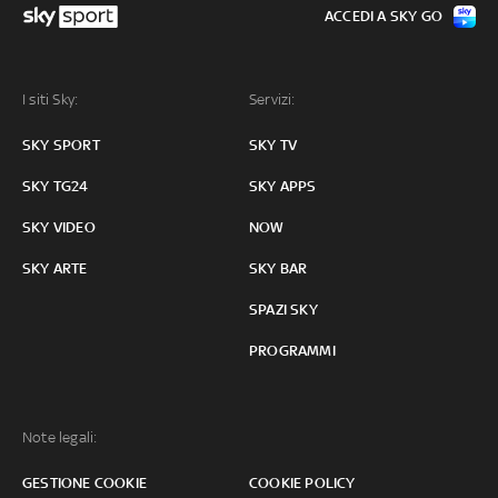
ACCEDI A SKY GO
I siti Sky:
Servizi:
SKY SPORT
SKY TV
SKY TG24
SKY APPS
SKY VIDEO
NOW
SKY ARTE
SKY BAR
SPAZI SKY
PROGRAMMI
Note legali:
GESTIONE COOKIE
COOKIE POLICY