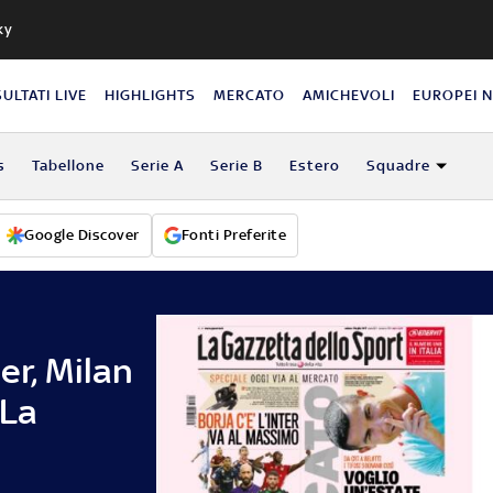
ky
SULTATI LIVE
HIGHLIGHTS
MERCATO
AMICHEVOLI
EUROPEI 
s
Tabellone
Serie A
Serie B
Estero
Squadre
Google Discover
Fonti Preferite
er, Milan
 La