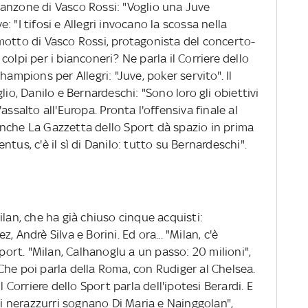
anzone di Vasco Rossi: "Voglio una Juve
ve: "I tifosi e Allegri invocano la scossa nella
motto di Vasco Rossi, protagonista del concerto-
olpi per i bianconeri? Ne parla il Corriere dello
hampions per Allegri: "Juve, poker servito". Il
lio, Danilo e Bernardeschi: "Sono loro gli obiettivi
assalto all'Europa. Pronta l'offensiva finale al
. Anche La Gazzetta dello Sport dà spazio in prima
tus, c'è il sì di Danilo: tutto su Bernardeschi".
ilan, che ha già chiuso cinque acquisti:
 Andrè Silva e Borini. Ed ora... "Milan, c'è
Sport. "Milan, Calhanoglu a un passo: 20 milioni",
Che poi parla della Roma, con Rudiger al Chelsea.
l Corriere dello Sport parla dell'ipotesi Berardi. E
a i nerazzurri sognano Di Maria e Nainggolan",