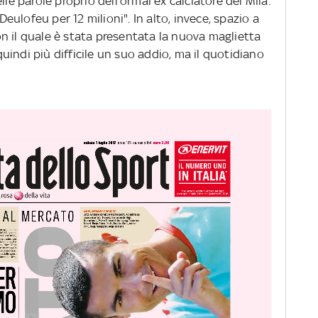
lle parole proprio dell'ormai ex calciatore del Mila:
 Deulofeu per 12 milioni". In alto, invece, spazio a
n il quale è stata presentata la nuova maglietta
indi più difficile un suo addio, ma il quotidiano