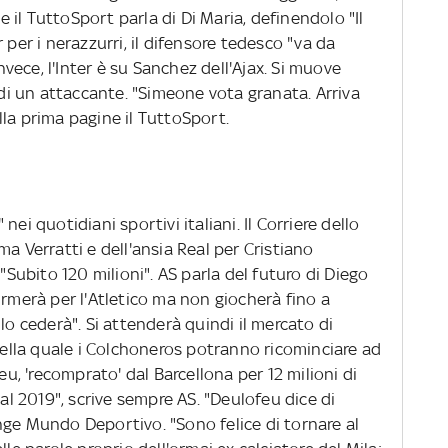
he il TuttoSport parla di Di Maria, definendolo "Il
 per i nerazzurri, il difensore tedesco "va da
invece, l'Inter è su Sanchez dell'Ajax. Si muove
 di un attaccante. "Simeone vota granata. Arriva
nella prima pagine il TuttoSport.
ei quotidiani sportivi italiani. Il Corriere dello
a Verratti e dell'ansia Real per Cristiano
 "Subito 120 milioni". AS parla del futuro di Diego
irmerà per l'Atletico ma non giocherà fino a
lo cederà". Si attenderà quindi il mercato di
 nella quale i Colchoneros potranno ricominciare ad
eu, 'recomprato' dal Barcellona per 12 milioni di
 al 2019", scrive sempre AS. "Deulofeu dice di
nge Mundo Deportivo. "Sono felice di tornare al