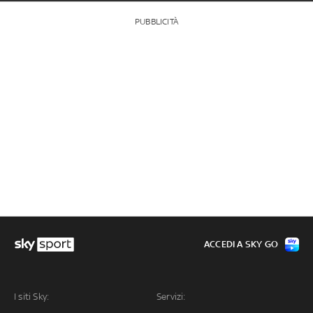
PUBBLICITÀ
ACCEDI A SKY GO
I siti Sky:
Servizi: