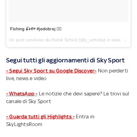
Fishing 🎣🐟 #jedobrej ✌🏼
Un post condiviso da Patrik Schick (@p_schicky) in data:
18 Lug
Segui tutti gli aggiornamenti di Sky Sport
- Segui Sky Sport su Google Discover-
Non perderti
live, news e video
- WhatsApp -
Le notizie che devi sapere? Le trovi sul
canale di Sky Sport
- Guarda tutti gli Highlights -
Entra in
SkyLightsRoom