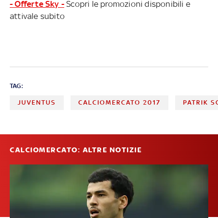
- Offerte Sky -
Scopri le promozioni disponibili e
attivale subito
TAG:
JUVENTUS
CALCIOMERCATO 2017
PATRIK S
CALCIOMERCATO: ALTRE NOTIZIE