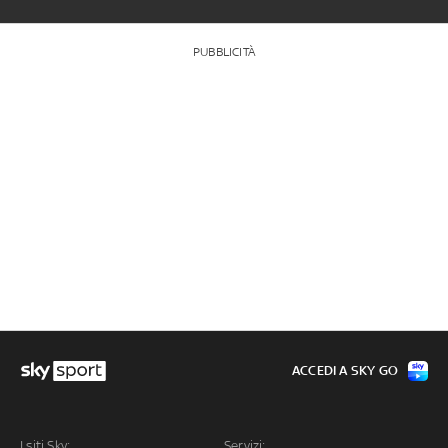
PUBBLICITÀ
ACCEDI A SKY GO
I siti Sky:
Servizi: