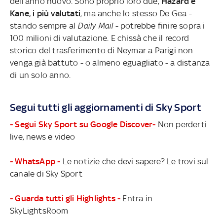
dell’anno nuovo. Sono proprio loro due,
Hazard e
Kane, i più valutati
, ma anche lo stesso De Gea -
stando sempre al
Daily Mail
- potrebbe finire sopra i
100 milioni di valutazione. E chissà che il record
storico del trasferimento di Neymar a Parigi non
venga già battuto - o almeno eguagliato - a distanza
di un solo anno.
Segui tutti gli aggiornamenti di Sky Sport
- Segui Sky Sport su Google Discover-
Non perderti
live, news e video
- WhatsApp -
Le notizie che devi sapere? Le trovi sul
canale di Sky Sport
- Guarda tutti gli Highlights -
Entra in
SkyLightsRoom