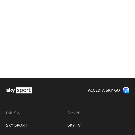
ACCEDI A SKY GO
I siti Sky:
Servizi:
SKY SPORT
SKY TV