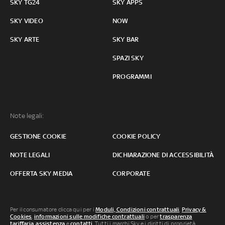
SKY TG24
SKY APPS
SKY VIDEO
NOW
SKY ARTE
SKY BAR
SPAZI SKY
PROGRAMMI
Note legali:
GESTIONE COOKIE
COOKIE POLICY
NOTE LEGALI
DICHIARAZIONE DI ACCESSIBILITÀ
OFFERTA SKY MEDIA
CORPORATE
Per il consumatore clicca qui per i
Moduli, Condizioni contrattuali
,
Privacy &
Cookies
,
informazioni sulle modifiche contrattuali
o per
trasparenza
tariffaria
,
assistenza
e
contatti
. Tutti i marchi Sky e i diritti di proprietà