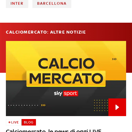
INTER
BARCELLONA
CALCIOMERCATO: ALTRE NOTIZIE
LIVE
BLOG
Calciomercato, le news di oggi LIVE