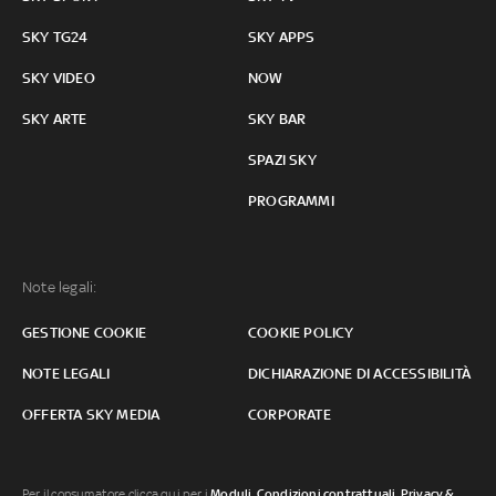
SKY TG24
SKY APPS
SKY VIDEO
NOW
SKY ARTE
SKY BAR
SPAZI SKY
PROGRAMMI
Note legali:
GESTIONE COOKIE
COOKIE POLICY
NOTE LEGALI
DICHIARAZIONE DI ACCESSIBILITÀ
OFFERTA SKY MEDIA
CORPORATE
Per il consumatore clicca qui per i
Moduli, Condizioni contrattuali
,
Privacy &