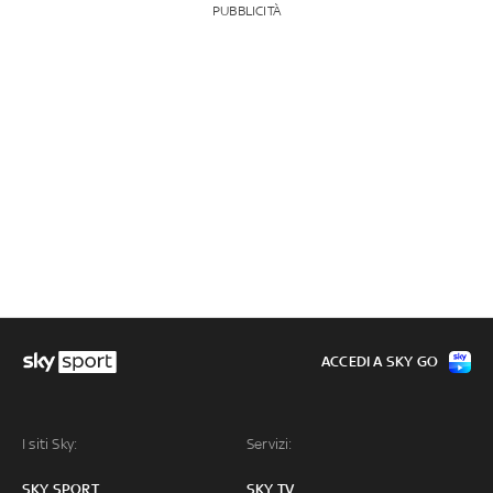
PUBBLICITÀ
ACCEDI A SKY GO
I siti Sky:
Servizi:
SKY SPORT
SKY TV