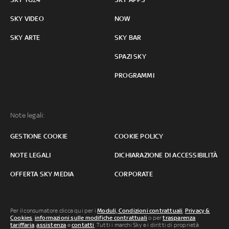
SKY VIDEO
NOW
SKY ARTE
SKY BAR
SPAZI SKY
PROGRAMMI
Note legali:
GESTIONE COOKIE
COOKIE POLICY
NOTE LEGALI
DICHIARAZIONE DI ACCESSIBILITÀ
OFFERTA SKY MEDIA
CORPORATE
Per il consumatore clicca qui per i
Moduli, Condizioni contrattuali
,
Privacy &
Cookies
,
informazioni sulle modifiche contrattuali
o per
trasparenza
tariffaria
,
assistenza
e
contatti
. Tutti i marchi Sky e i diritti di proprietà