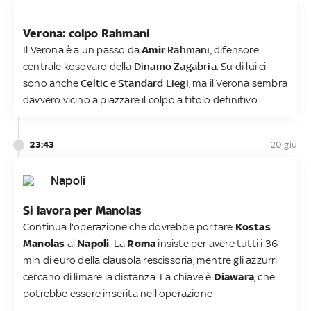
Verona: colpo Rahmani
Il Verona è a un passo da
Amir
Rahmani
, difensore
centrale kosovaro della
Dinamo Zagabria
. Su di lui ci
sono anche
Celtic
e
Standard Liegi
, ma il Verona sembra
davvero vicino a piazzare il colpo a titolo definitivo
23:43
20 giu
Napoli
Si lavora per Manolas
Continua l'operazione che dovrebbe portare
Kostas
Manolas
al
Napoli
. La
Roma
insiste per avere tutti i 36
mln di euro della clausola rescissoria, mentre gli azzurri
cercano di limare la distanza. La chiave è
Diawara
, che
potrebbe essere inserita nell'operazione