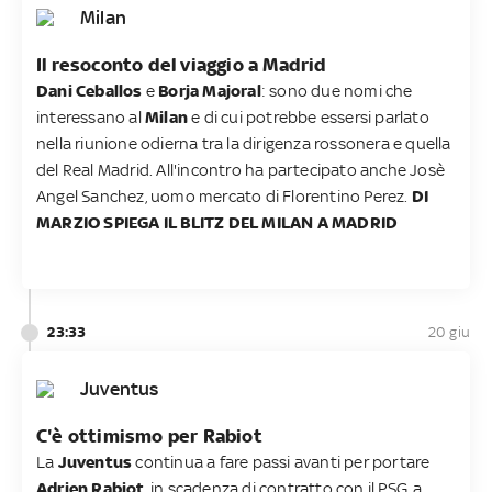
Milan
Il resoconto del viaggio a Madrid
Dani Ceballos
e
Borja Majoral
: sono due nomi che
interessano al
Milan
e di cui potrebbe essersi parlato
nella riunione odierna tra la dirigenza rossonera e quella
del Real Madrid. All'incontro ha partecipato anche Josè
Angel Sanchez, uomo mercato di Florentino Perez.
DI
MARZIO SPIEGA IL BLITZ DEL MILAN A MADRID
23:33
20 giu
Juventus
C'è ottimismo per Rabiot
La
Juventus
continua a fare passi avanti per portare
Adrien Rabiot
, in scadenza di contratto con il PSG, a