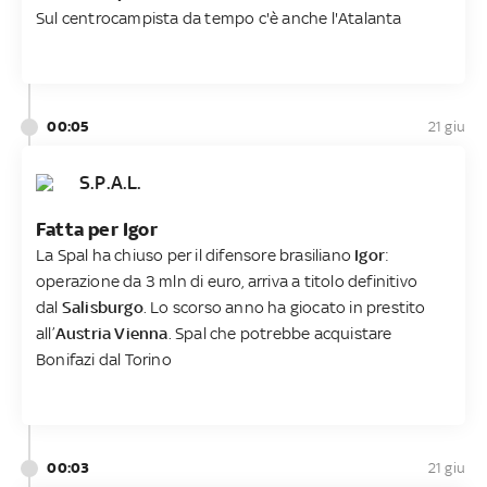
Sul centrocampista da tempo c'è anche l'Atalanta
00:05
21 giu
S.P.A.L.
Fatta per Igor
La Spal ha chiuso per il difensore brasiliano
Igor
:
operazione da 3 mln di euro, arriva a titolo definitivo
dal
Salisburgo
. Lo scorso anno ha giocato in prestito
all’
Austria Vienna
. Spal che potrebbe acquistare
Bonifazi dal Torino
00:03
21 giu