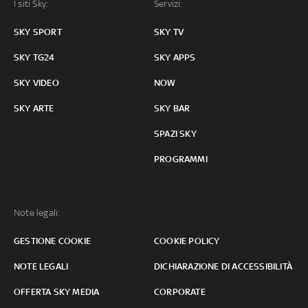
I siti Sky:
Servizi:
SKY SPORT
SKY TV
SKY TG24
SKY APPS
SKY VIDEO
NOW
SKY ARTE
SKY BAR
SPAZI SKY
PROGRAMMI
Note legali:
GESTIONE COOKIE
COOKIE POLICY
NOTE LEGALI
DICHIARAZIONE DI ACCESSIBILITÀ
OFFERTA SKY MEDIA
CORPORATE