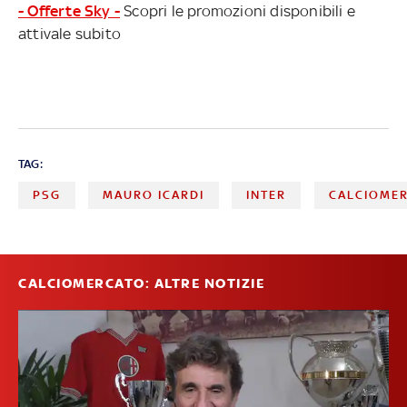
- Offerte Sky -
Scopri le promozioni disponibili e
attivale subito
TAG:
PSG
MAURO ICARDI
INTER
CALCIOME
CALCIOMERCATO: ALTRE NOTIZIE