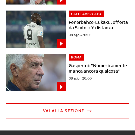
CALCIOMERCATO
Fenerbahce-Lukaku, offerta
da 5 mln: c'è distanza
08 ago - 20:03
ROMA
Gasperini: "Numericamente
manca ancora qualcosa"
08 ago - 20:00
VAI ALLA SEZIONE