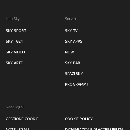
I siti Sky:
Servizi:
SKY SPORT
SKY TV
SKY TG24
SKY APPS
SKY VIDEO
NOW
SKY ARTE
SKY BAR
SPAZI SKY
PROGRAMMI
Note legali:
GESTIONE COOKIE
COOKIE POLICY
NOTE LEGALI
DICHIARAZIONE DI ACCESSIBILITÀ