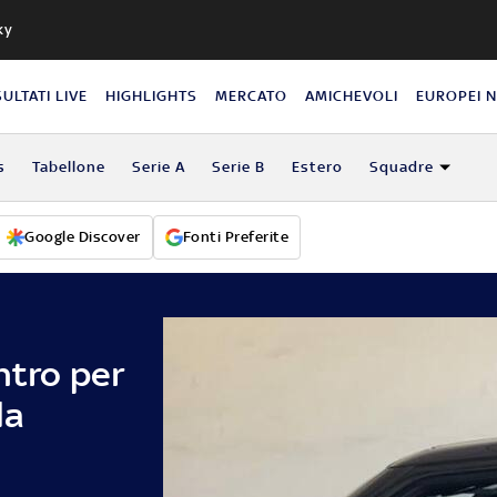
ky
SULTATI LIVE
HIGHLIGHTS
MERCATO
AMICHEVOLI
EUROPEI 
s
Tabellone
Serie A
Serie B
Estero
Squadre
Google Discover
Fonti Preferite
ntro per
la
i