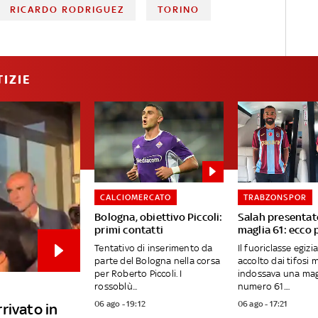
RICARDO RODRIGUEZ
TORINO
IZIE
CALCIOMERCATO
TRABZONSPOR
Bologna, obiettivo Piccoli:
Salah presentat
primi contatti
maglia 61: ecco 
Tentativo di inserimento da
Il fuoriclasse egizi
parte del Bologna nella corsa
accolto dai tifosi 
per Roberto Piccoli. I
indossava una magl
rossoblù...
numero 61....
06 ago - 19:12
06 ago - 17:21
rivato in