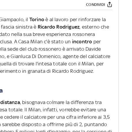
CONDIVIDI
Giampaolo, il
Torino
è al lavoro per rinforzare la
 fascia sinistra è
Ricardo Rodriguez
, esterno che
idato nella sua breve esperienza rossonera
nclusa. A Casa Milan c'è stato un
incontro
per
ella sede del club rossonero è arrivato Davide
ino, e Gianluca Di Domenico, agente del calciatore
ella di trovare l'intesa totale con il Milan, per
ferimento in granata di Ricardo Rodriguez.
ia
a
distanza
, bisognava colmare la differenza tra
sa totale. Il Milan, infatti, vorrebbe evitare una
edere il calciatore per una cifra inferiore ai 3,5
non sarebbe disposto a offrirne più di 2, puntando
ebbero 5 milioni lordi d'ingaggio, per la cessione di