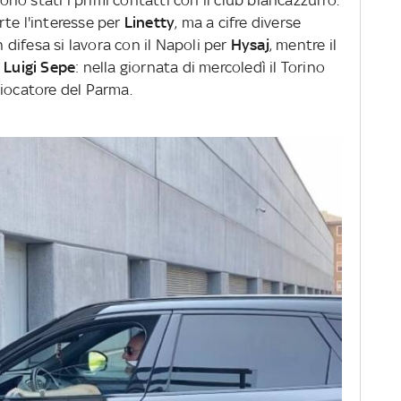
sono stati i primi contatti con il club biancazzurro.
te l'interesse per
Linetty
, ma a cifre diverse
n difesa si lavora con il Napoli per
Hysaj
, mentre il
i
Luigi Sepe
: nella giornata di mercoledì il Torino
giocatore del Parma.