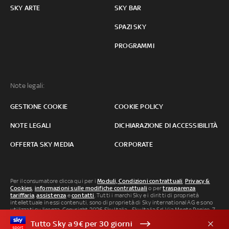
SKY ARTE
SKY BAR
SPAZI SKY
PROGRAMMI
Note legali:
GESTIONE COOKIE
COOKIE POLICY
NOTE LEGALI
DICHIARAZIONE DI ACCESSIBILITÀ
OFFERTA SKY MEDIA
CORPORATE
Per il consumatore clicca qui per i
Moduli, Condizioni contrattuali
,
Privacy &
Cookies
,
informazioni sulle modifiche contrattuali
o per
trasparenza
tariffaria
,
assistenza
e
contatti
. Tutti i marchi Sky e i diritti di proprietà
intellettuale in essi contenuti, sono di proprietà di Sky international AG e sono
utilizzati su licenza. Copyright 2026 Sky Italia - Sky Italia Srl Via Monte Penice, 7 -
20138 Milano P.IVA 04619241005. SkyTG24: ISSN 3035-1537 e SkySport: ISSN
Tutto Sky a 9€ per 30 giorni
3035-1545.
Segnalazione Abusi