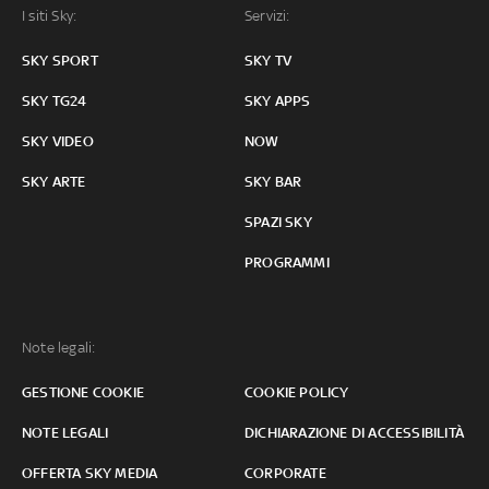
I siti Sky:
Servizi:
SKY SPORT
SKY TV
SKY TG24
SKY APPS
SKY VIDEO
NOW
SKY ARTE
SKY BAR
SPAZI SKY
PROGRAMMI
Note legali:
GESTIONE COOKIE
COOKIE POLICY
NOTE LEGALI
DICHIARAZIONE DI ACCESSIBILITÀ
OFFERTA SKY MEDIA
CORPORATE