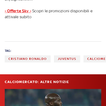
- Offerte Sky -
Scopri le promozioni disponibili e
attivale subito
TAG:
CRISTIANO RONALDO
JUVENTUS
CALCIOM
CALCIOMERCATO: ALTRE NOTIZIE