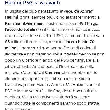
Hakimi-PSG, si va avanti
In uscita dal club nerazzurro, invece, c'è Achraf
Hakimi
, ormai sempre più vicino al trasferimento al
Paris Saint-Germain.
L'esterno classe 1998 ha già
l'accordo totale
con il club francese, manca invece
quello tra le due società. Il PSG, al momento, arriva a
65 milioni di euro circa, mentre
l'Inter chiede 70
milioni.
I nerazzurri non hanno fretta di cedere il
giocatore e non daranno l'ok al trasferimento se non
dopo un ulteriore rilancio del PSG per arrivare alla
cifra richiesta. Anche perché l'Inter sa che, nelle
retrovie, c'è sempre il
Chelsea
, che avrebbe anche
alcune contropartite gradite da inserire nella
trattativa, come Marcos Alonso. Ma Hakimi vuole il
PSG e la sua volontà, alla fine, dovrebbe risultare
decisiva. Ma la trattativa si chiuderà soltanto
quando tutte le componenti saranno soddisfatte,
Inter compresa.