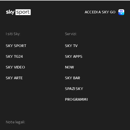
ACCEDI A SKY GO
I siti Sky:
Servizi:
SKY SPORT
SKY TV
SKY TG24
SKY APPS
SKY VIDEO
NOW
SKY ARTE
SKY BAR
SPAZI SKY
PROGRAMMI
Note legali: