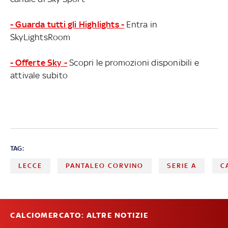
- Guarda tutti gli Highlights -
Entra in
SkyLightsRoom
- Offerte Sky -
Scopri le promozioni disponibili e
attivale subito
TAG:
LECCE
PANTALEO CORVINO
SERIE A
C
CALCIOMERCATO: ALTRE NOTIZIE