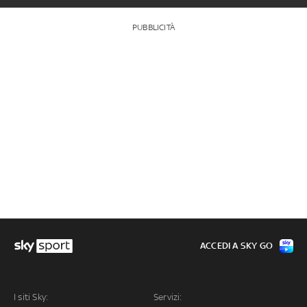
PUBBLICITÀ
ACCEDI A SKY GO
I siti Sky:
Servizi: