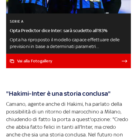
SERIE A
Opta Predictor dice Inter: sarà scudetto all'83%
Opta ha riproposto il modello capace effettuare delle
previsioni in base a determinati parametri
statisticamente rilevanti. Ne viene fuori che i nerazzurri
di Simone Inzaghi sono nettamente favoriti alla vittoria
Vai alla Fotogallery
finale, seguiti dalla Juventus. Minime le chance di Napoli
e Milan, nulle quelle di Roma e Lazio. Ecco tutti i dati
SKYLIGHTS ROOM, SCOPRI LA NOVITA' - JUVE-INTER LIVE
"Hakimi-Inter è una storia conclusa"
Camano, agente anche di Hakimi, ha parlato della
possibilità di un ritorno del marocchino a Milano,
chiudendo di fatto la porta a quest'opzione: "Credo
che abbia fatto felici in tanti all'Inter, ma credo
anche che sia una storia conclusa. Nel futuro non