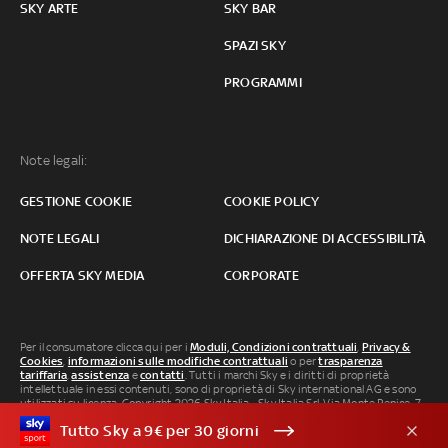
SKY ARTE
SKY BAR
SPAZI SKY
PROGRAMMI
Note legali:
GESTIONE COOKIE
COOKIE POLICY
NOTE LEGALI
DICHIARAZIONE DI ACCESSIBILITÀ
OFFERTA SKY MEDIA
CORPORATE
Per il consumatore clicca qui per i
Moduli, Condizioni contrattuali
,
Privacy &
Cookies
,
informazioni sulle modifiche contrattuali
o per
trasparenza
tariffaria
,
assistenza
e
contatti
. Tutti i marchi Sky e i diritti di proprietà
intellettuale in essi contenuti, sono di proprietà di Sky international AG e sono
utilizzati su licenza. Copyright 2026 Sky Italia - Sky Italia Srl Via Monte Penice, 7 -
20138 Milano P.IVA 04619241005. SkyTG24: ISSN 3035-1537 e SkySport: ISSN
Tutto Sky a 9€ per 30 giorni
3035-1545.
Segnalazione Abusi