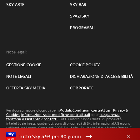
SKY ARTE
SKY BAR
SPAZI SKY
PROGRAMMI
Note legali:
GESTIONE COOKIE
COOKIE POLICY
NOTE LEGALI
DICHIARAZIONE DI ACCESSIBILITÀ
OFFERTA SKY MEDIA
CORPORATE
Per il consumatore clicca qui per i
Moduli, Condizioni contrattuali
,
Privacy &
Cookies
,
informazioni sulle modifiche contrattuali
o per
trasparenza
tariffaria
,
assistenza
e
contatti
. Tutti i marchi Sky e i diritti di proprietà
intellettuale in essi contenuti, sono di proprietà di Sky international AG e sono
utilizzati su licenza. Copyright 2026 Sky Italia - Sky Italia Srl Via Monte Penice, 7 -
20138 Milano P.IVA 04619241005. SkyTG24: ISSN 3035-1537 e SkySport: ISSN
Tutto Sky a 9€ per 30 giorni
3035-1545.
Segnalazione Abusi