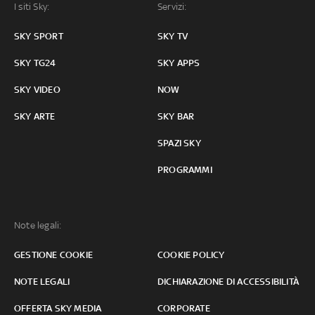
I siti Sky:
Servizi:
SKY SPORT
SKY TV
SKY TG24
SKY APPS
SKY VIDEO
NOW
SKY ARTE
SKY BAR
SPAZI SKY
PROGRAMMI
Note legali:
GESTIONE COOKIE
COOKIE POLICY
NOTE LEGALI
DICHIARAZIONE DI ACCESSIBILITÀ
OFFERTA SKY MEDIA
CORPORATE