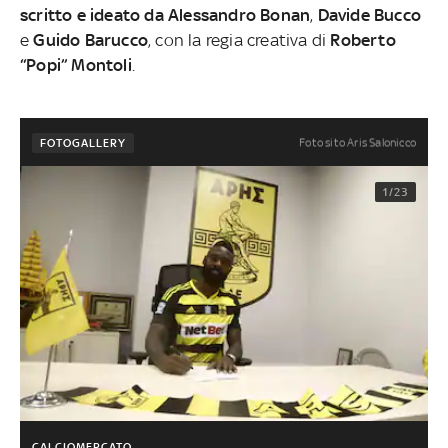
scritto e ideato da Alessandro Bonan
,
Davide Bucco
e
Guido Barucco
, con la regia creativa di
Roberto
“Popi” Montoli
.
Foto sito Aris Salonicco
FOTOGALLERY
1/23
CALCIOMERCATO