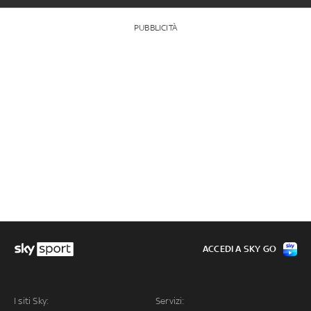
PUBBLICITÀ
ACCEDI A SKY GO
I siti Sky:
Servizi: