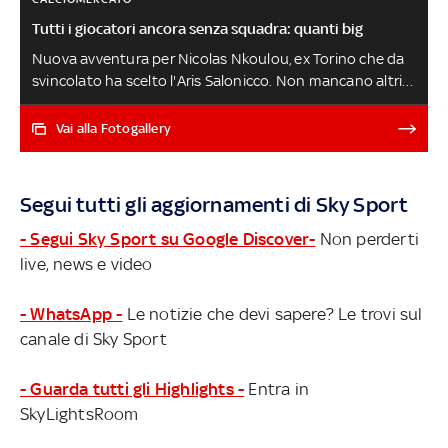
Tutti i giocatori ancora senza squadra: quanti big
Nuova avventura per Nicolas Nkoulou, ex Torino che da
svincolato ha scelto l'Aris Salonicco. Non mancano altri
big ancora squadra: ecco i parametri zero più preziosi in
Europa (dati Transfermarkt) pronti a firmare a costo
Vai alla Fotogallery
zero per un altro club. Alcuni di loro potrebbero essere
protagonisti proprio in Serie A... CALCIOMERCATO, NEWS
E TRATTATIVE LIVE
Segui tutti gli aggiornamenti di Sky Sport
- Segui Sky Sport su Google Discover-
Non perderti
live, news e video
- WhatsApp -
Le notizie che devi sapere? Le trovi sul
canale di Sky Sport
- Guarda tutti gli Highlights -
Entra in
SkyLightsRoom