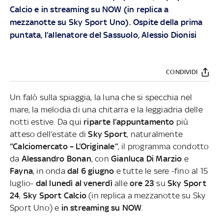
Calcio e in streaming su NOW (in replica a
mezzanotte su Sky Sport Uno). O
spite della prima
puntata, l’allenatore del Sassuolo, Alessio Dionisi
CONDIVIDI
Un falò sulla spiaggia, la luna che si specchia nel
mare, la melodia di una chitarra e la leggiadria delle
notti estive. Da qui
riparte l’appuntamento
più
atteso dell’estate di
Sky Sport
, naturalmente
“Calciomercato – L’Originale”
, il programma condotto
da
Alessandro Bonan
, con
Gianluca Di Marzio
e
Fayna
, in onda
dal 6 giugno
e tutte le sere -fino al 15
luglio-
dal lunedì al venerdì
alle
ore 23
su
Sky Sport
24
,
Sky Sport Calcio
(in replica a mezzanotte su Sky
Sport Uno) e
in streaming su NOW
.