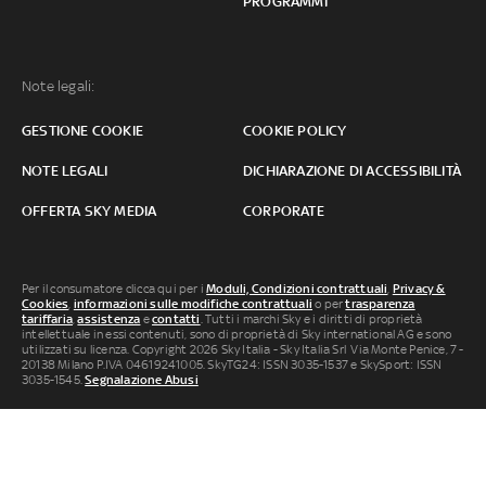
PROGRAMMI
Note legali:
GESTIONE COOKIE
COOKIE POLICY
NOTE LEGALI
DICHIARAZIONE DI ACCESSIBILITÀ
OFFERTA SKY MEDIA
CORPORATE
Per il consumatore clicca qui per i
Moduli, Condizioni contrattuali
,
Privacy &
Cookies
,
informazioni sulle modifiche contrattuali
o per
trasparenza
tariffaria
,
assistenza
e
contatti
. Tutti i marchi Sky e i diritti di proprietà
intellettuale in essi contenuti, sono di proprietà di Sky international AG e sono
utilizzati su licenza. Copyright 2026 Sky Italia - Sky Italia Srl Via Monte Penice, 7 -
20138 Milano P.IVA 04619241005. SkyTG24: ISSN 3035-1537 e SkySport: ISSN
3035-1545.
Segnalazione Abusi