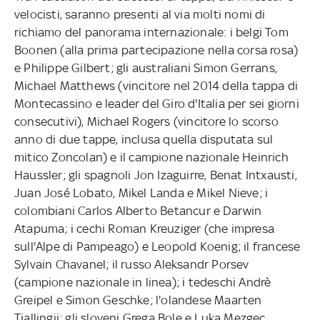
velocisti, saranno presenti al via molti nomi di
richiamo del panorama internazionale: i belgi Tom
Boonen (alla prima partecipazione nella corsa rosa)
e Philippe Gilbert; gli australiani Simon Gerrans,
Michael Matthews (vincitore nel 2014 della tappa di
Montecassino e leader del Giro d'Italia per sei giorni
consecutivi), Michael Rogers (vincitore lo scorso
anno di due tappe, inclusa quella disputata sul
mitico Zoncolan) e il campione nazionale Heinrich
Haussler; gli spagnoli Jon Izaguirre, Benat Intxausti,
Juan José Lobato, Mikel Landa e Mikel Nieve; i
colombiani Carlos Alberto Betancur e Darwin
Atapuma; i cechi Roman Kreuziger (che impresa
sull'Alpe di Pampeago) e Leopold Koenig; il francese
Sylvain Chavanel; il russo Aleksandr Porsev
(campione nazionale in linea); i tedeschi Andrè
Greipel e Simon Geschke; l'olandese Maarten
Tjallingii; gli sloveni Grega Bole e Luka Mezgec