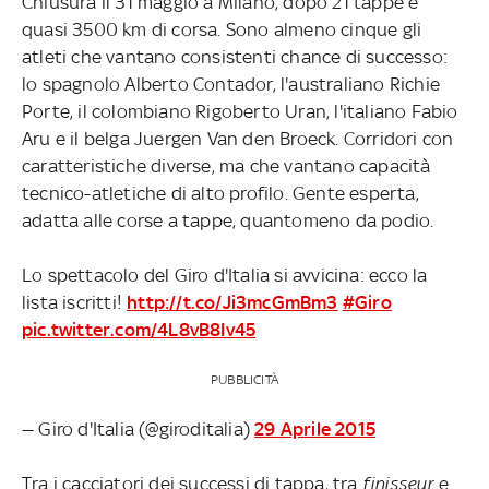
Chiusura il 31 maggio a Milano, dopo 21 tappe e
quasi 3500 km di corsa. Sono almeno cinque gli
atleti che vantano consistenti chance di successo:
lo spagnolo Alberto Contador, l'australiano Richie
Porte, il colombiano Rigoberto Uran, l'italiano Fabio
Aru e il belga Juergen Van den Broeck. Corridori con
caratteristiche diverse, ma che vantano capacità
tecnico-atletiche di alto profilo. Gente esperta,
adatta alle corse a tappe, quantomeno da podio.
Lo spettacolo del Giro d'Italia si avvicina: ecco la
lista iscritti!
http://t.co/Ji3mcGmBm3
#Giro
pic.twitter.com/4L8vB8Iv45
PUBBLICITÀ
— Giro d'Italia (@giroditalia)
29 Aprile 2015
Tra i cacciatori dei successi di tappa, tra
finisseur
e