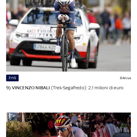
7/15
©Ansa
9) VINCENZO NIBALI
(Trek-Segafredo): 2,1 milioni di euro