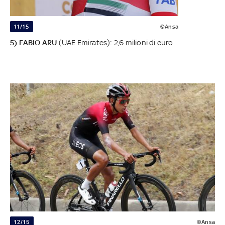
11/15
©Ansa
5) FABIO ARU
(UAE Emirates): 2,6 milioni di euro
12/15
©Ansa