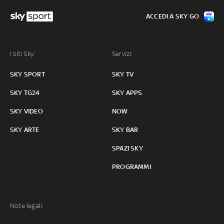
ACCEDI A SKY GO
I siti Sky:
Servizi:
SKY SPORT
SKY TV
SKY TG24
SKY APPS
SKY VIDEO
NOW
SKY ARTE
SKY BAR
SPAZI SKY
PROGRAMMI
Note legali: