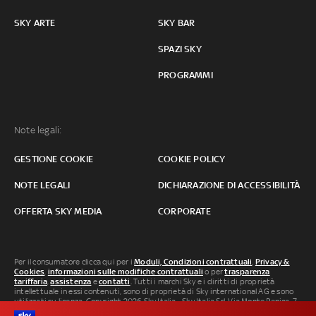
SKY ARTE
SKY BAR
SPAZI SKY
PROGRAMMI
Note legali:
GESTIONE COOKIE
COOKIE POLICY
NOTE LEGALI
DICHIARAZIONE DI ACCESSIBILITÀ
OFFERTA SKY MEDIA
CORPORATE
Per il consumatore clicca qui per i
Moduli, Condizioni contrattuali
,
Privacy &
Cookies
,
informazioni sulle modifiche contrattuali
o per
trasparenza
tariffaria
,
assistenza
e
contatti
. Tutti i marchi Sky e i diritti di proprietà
intellettuale in essi contenuti, sono di proprietà di Sky international AG e sono
utilizzati su licenza. Copyright 2026 Sky Italia - Sky Italia Srl Via Monte Penice, 7 -
20138 Milano P.IVA 04619241005. SkyTG24: ISSN 3035-1537 e SkySport: ISSN