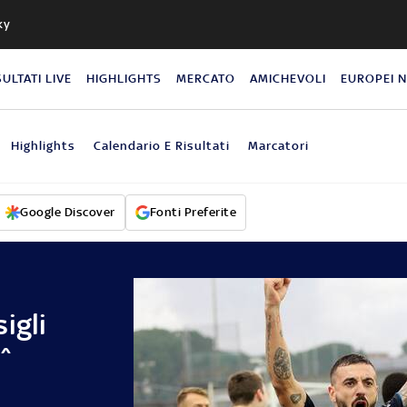
ky
SULTATI LIVE
HIGHLIGHTS
MERCATO
AMICHEVOLI
EUROPEI 
Highlights
Calendario E Risultati
Marcatori
Google Discover
Fonti Preferite
igli
2^