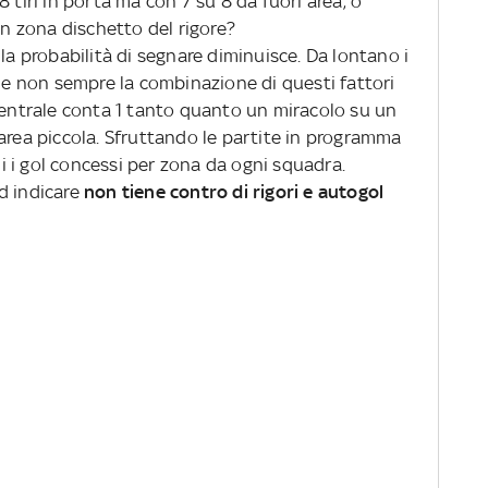
 tiri in porta ma con 7 su 8 da fuori area, o
 in zona dischetto del rigore?
la probabilità di segnare diminuisce. Da lontano i
i e non sempre la combinazione di questi fattori
 centrale conta 1 tanto quanto un miracolo su un
area piccola. Sfruttando le partite in programma
 i gol concessi per zona da ogni squadra.
d indicare
non tiene contro di rigori e autogol
7