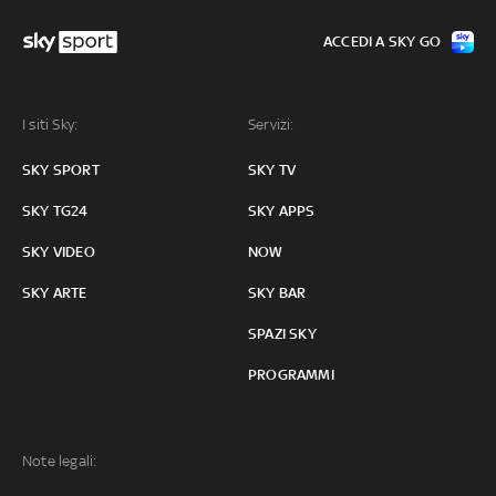
ACCEDI A SKY GO
I siti Sky:
Servizi:
SKY SPORT
SKY TV
SKY TG24
SKY APPS
SKY VIDEO
NOW
SKY ARTE
SKY BAR
SPAZI SKY
PROGRAMMI
Note legali: