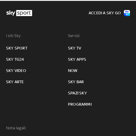
ACCEDI A SKY GO
I siti Sky:
Servizi:
SKY SPORT
SKY TV
SKY TG24
SKY APPS
SKY VIDEO
NOW
SKY ARTE
SKY BAR
SPAZI SKY
PROGRAMMI
Note legali: