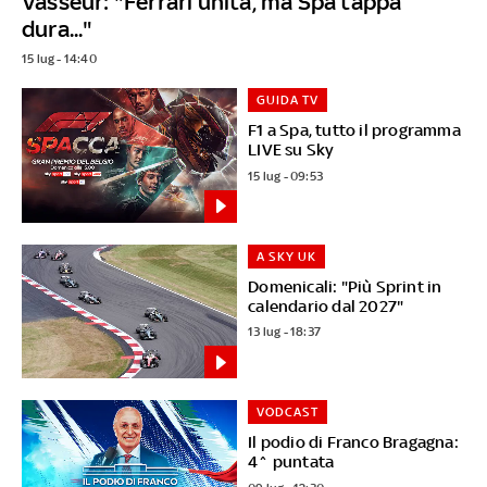
Vasseur: "Ferrari unita, ma Spa tappa
dura..."
15 lug - 14:40
GUIDA TV
F1 a Spa, tutto il programma
LIVE su Sky
15 lug - 09:53
A SKY UK
Domenicali: "Più Sprint in
calendario dal 2027"
13 lug - 18:37
VODCAST
Il podio di Franco Bragagna:
4^ puntata