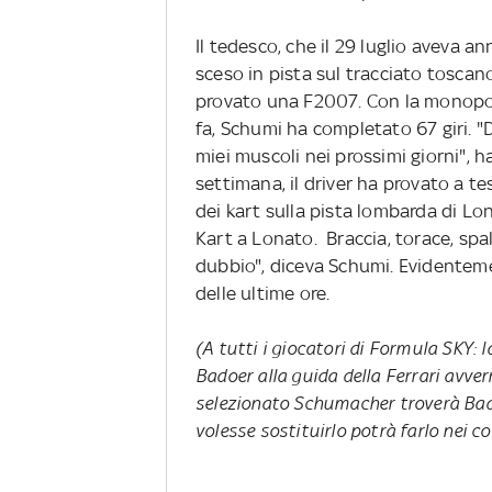
Il tedesco, che il 29 luglio aveva a
sceso in pista sul tracciato toscan
provato una F2007. Con la monopost
fa, Schumi ha completato 67 giri. 
miei muscoli nei prossimi giorni", h
settimana, il driver ha provato a t
dei kart sulla pista lombarda di L
Kart a Lonato. Braccia, torace, spa
dubbio", diceva Schumi. Evidenteme
delle ultime ore.
(A tutti i giocatori di Formula SKY:
Badoer alla guida della Ferrari avver
selezionato Schumacher troverà Bado
volesse sostituirlo potrà farlo nei c