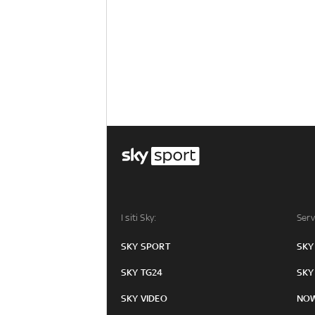
I siti Sky:
Serv
SKY SPORT
SKY
SKY TG24
SKY
SKY VIDEO
NO