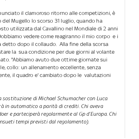
nnunciato il clamoroso ritorno alle competizioni, è
o del Mugello lo scorso 31 luglio, quando ha
o utilizzata dal Cavallino nel Mondiale di 2 anni
"Dobbiamo vedere come reagiranno il mio corpo e i
a detto dopo il collaudo. Alla fine della scorsa
estare la sua condizione per due giorni al volante
onato. "Abbiamo avuto due ottime giornate sui
lle, collo: un allenamento eccellente, senza
nte, il quadro e' cambiato dopo le valutazioni
 la sostituzione di Michael Schumacher con Luca
rà in automatico a parità di crediti. Chi aveva
er e parteciperà regolarmente al Gp d’Europa. Chi
onsueti tempi previsti dal regolamento)
.