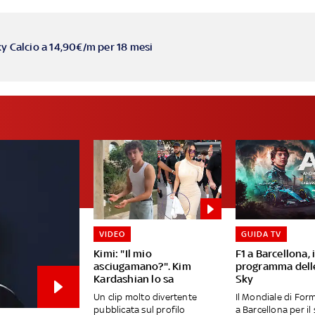
ky Calcio a 14,90€/m per 18 mesi
VIDEO
GUIDA TV
Kimi: "Il mio
F1 a Barcellona, i
asciugamano?". Kim
programma delle
Kardashian lo sa
Sky
Un clip molto divertente
Il Mondiale di Form
pubblicata sul profilo
a Barcellona per il