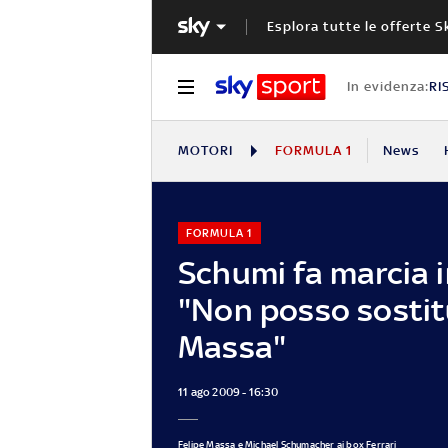
Esplora tutte le offerte S
In evidenza:
RI
MOTORI
FORMULA 1
News
FORMULA 1
Schumi fa marcia i
"Non posso sostit
Massa"
11 ago 2009 - 16:30
Felipe Massa e Michael Schumacher ai box Ferrari