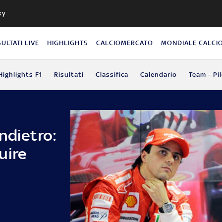
ky
SULTATI LIVE
HIGHLIGHTS
CALCIOMERCATO
MONDIALE CALCI
Highlights F1
Risultati
Classifica
Calendario
Team - Pil
ndietro:
uire