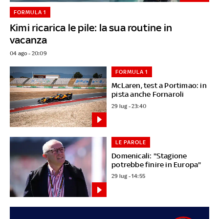
FORMULA 1
Kimi ricarica le pile: la sua routine in
vacanza
04 ago - 20:09
FORMULA 1
McLaren, test a Portimao: in
pista anche Fornaroli
29 lug - 23:40
LE PAROLE
Domenicali: "Stagione
potrebbe finire in Europa"
29 lug - 14:55