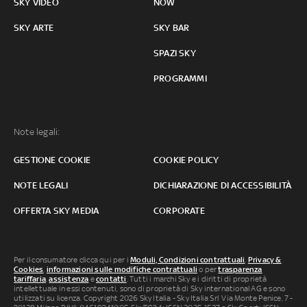
SKY VIDEO
NOW
SKY ARTE
SKY BAR
SPAZI SKY
PROGRAMMI
Note legali:
GESTIONE COOKIE
COOKIE POLICY
NOTE LEGALI
DICHIARAZIONE DI ACCESSIBILITÀ
OFFERTA SKY MEDIA
CORPORATE
Per il consumatore clicca qui per i
Moduli, Condizioni contrattuali
,
Privacy &
Cookies
,
informazioni sulle modifiche contrattuali
o per
trasparenza
tariffaria
,
assistenza
e
contatti
. Tutti i marchi Sky e i diritti di proprietà
intellettuale in essi contenuti, sono di proprietà di Sky international AG e sono
utilizzati su licenza. Copyright 2026 Sky Italia - Sky Italia Srl Via Monte Penice, 7 -