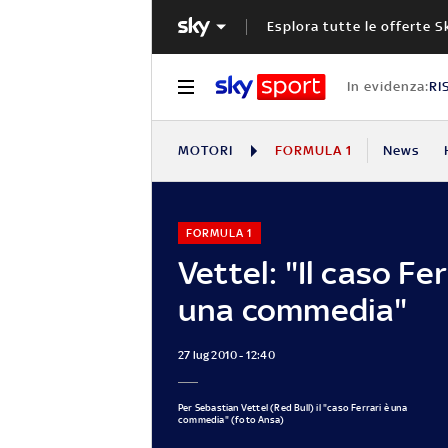
Esplora tutte le offerte S
In evidenza:
RI
MOTORI
FORMULA 1
News
FORMULA 1
Vettel: "Il caso Fer
una commedia"
27 lug 2010 - 12:40
Per Sebastian Vettel (Red Bull) il "caso Ferrari è una
commedia" (foto Ansa)