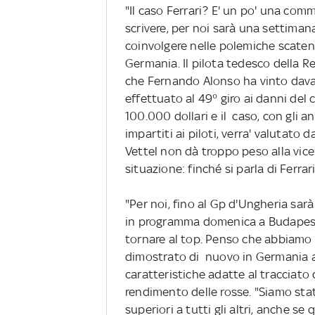
"Il caso Ferrari? E' un po' una com
scrivere, per noi sarà una settimana
coinvolgere nelle polemiche scatena
Germania. Il pilota tedesco della R
che Fernando Alonso ha vinto davan
effettuato al 49° giro ai danni del
100.000 dollari e il caso, con gli a
impartiti ai piloti, verra' valutato 
Vettel non dà troppo peso alla vicen
situazione: finché si parla di Ferrari
"Per noi, fino al Gp d'Ungheria sar
in programma domenica a Budapest.
tornare al top. Penso che abbiam
dimostrato di nuovo in Germania an
caratteristiche adatte al tracciato
rendimento delle rosse. "Siamo stati
superiori a tutti gli altri, anche se