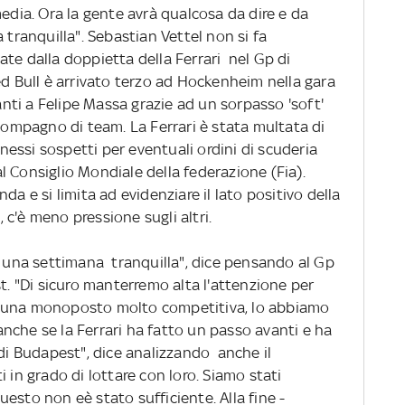
media. Ora la gente avrà qualcosa da dire e da
 tranquilla". Sebastian Vettel non si fa
te dalla doppietta della Ferrari nel Gp di
ed Bull è arrivato terzo ad Hockenheim nella gara
ti a Felipe Massa grazie ad un sorpasso 'soft'
 compagno di team. La Ferrari è stata multata di
nnessi sospetti per eventuali ordini di scuderia
dal Consiglio Mondiale della federazione (Fia).
da e si limita ad evidenziare il lato positivo della
, c'è meno pressione sugli altri.
à una settimana tranquilla", dice pensando al Gp
 "Di sicuro manterremo alta l'attenzione per
o una monoposto molto competitiva, lo abbiamo
che se la Ferrari ha fatto un passo avanti e ha
 di Budapest", dice analizzando anche il
 in grado di lottare con loro. Siamo stati
 questo non eè stato sufficiente. Alla fine -