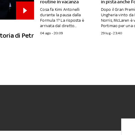
routine in vacanza
in pista anche F
Cosa fa Kimi Antonelli
Dopo il Gran Premi
durante la pausa dalla
Ungheria vinto da
Formula 1? La risposta è
Norris, McLaren è 
arrivata dal diretto...
Portimao per una d
04 ago - 20:09
29 lug - 23:40
toria di Petr