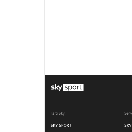
I siti Sky:
Serv
SKY SPORT
SKY