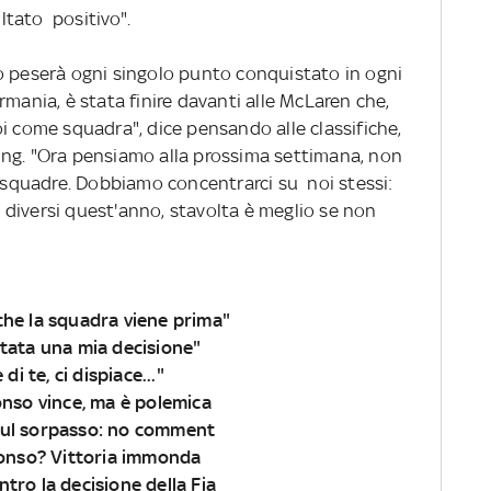
tato positivo".
o peserà ogni singolo punto conquistato in ogni
rmania, è stata finire davanti alle McLaren che,
i come squadra", dice pensando alle classifiche,
ng. "Ora pensiamo alla prossima settimana, non
e squadre. Dobbiamo concentrarci su noi stessi:
diversi quest'anno, stavolta è meglio se non
che la squadra viene prima"
stata una mia decisione"
di te, ci dispiace..."
onso vince, ma è polemica
sul sorpasso: no comment
Alonso? Vittoria immonda
tro la decisione della Fia