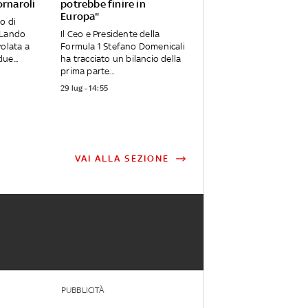
ornaroli
potrebbe finire in
Europa"
o di
 Lando
Il Ceo e Presidente della
volata a
Formula 1 Stefano Domenicali
ue...
ha tracciato un bilancio della
prima parte...
29 lug - 14:55
VAI ALLA SEZIONE
PUBBLICITÀ