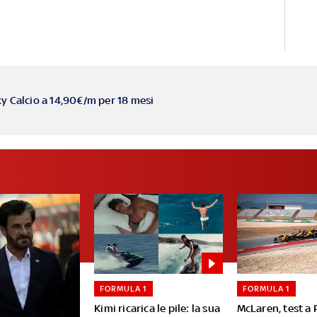
ky Calcio a 14,90€/m per 18 mesi
FORMULA 1
FORMULA 1
Kimi ricarica le pile: la sua
McLaren, test a