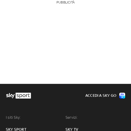
PUBBLICITÀ
ACCEDI A SKY GO
I siti Sky:
Servizi:
SKY SPORT
SKY TV