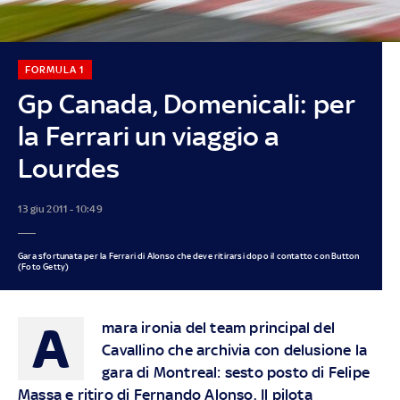
FORMULA 1
Gp Canada, Domenicali: per
la Ferrari un viaggio a
Lourdes
13 giu 2011 - 10:49
Gara sfortunata per la Ferrari di Alonso che deve ritirarsi dopo il contatto con Button
(Foto Getty)
A
mara ironia del team principal del
Cavallino che archivia con delusione la
gara di Montreal: sesto posto di Felipe
Massa e ritiro di Fernando Alonso. Il pilota