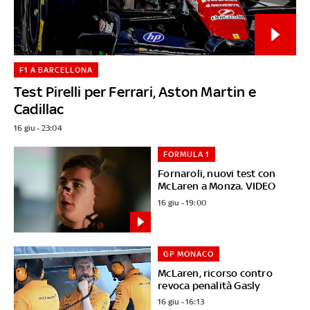
F1 A BARCELLONA
Test Pirelli per Ferrari, Aston Martin e
Cadillac
16 giu - 23:04
FORMULA 1
Fornaroli, nuovi test con
McLaren a Monza. VIDEO
16 giu - 19:00
GP MONACO
McLaren, ricorso contro
revoca penalità Gasly
16 giu - 16:13