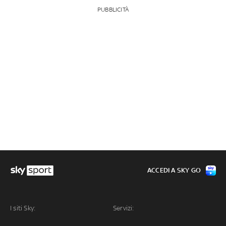
PUBBLICITÀ
ACCEDI A SKY GO
I siti Sky:
Servizi: