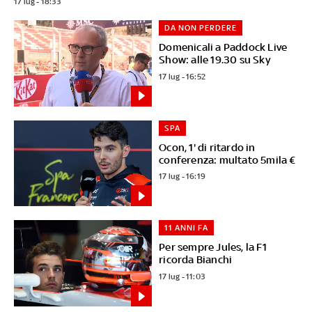
17 lug - 18:33
DA NON PERDERE
Domenicali a Paddock Live
Show: alle 19.30 su Sky
17 lug - 16:52
SPA
Ocon, 1' di ritardo in
conferenza: multato 5mila €
17 lug - 16:19
11 ANNI FA
Per sempre Jules, la F1
ricorda Bianchi
17 lug - 11:03