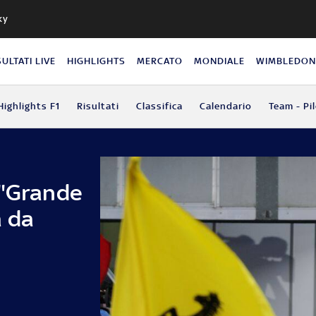
ky
SULTATI LIVE
HIGHLIGHTS
MERCATO
MONDIALE
WIMBLEDO
Highlights F1
Risultati
Classifica
Calendario
Team - Pil
 "Grande
a da