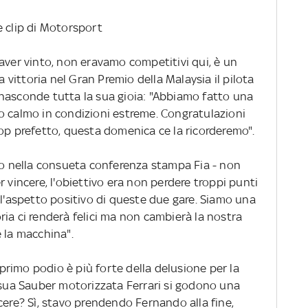
le clip di Motorsport
aver vinto, non eravamo competitivi qui, è un
a vittoria nel Gran Premio della Malaysia il pilota
nasconde tutta la sua gioia: "Abbiamo fatto una
o calmo in condizioni estreme. Congratulazioni
top prefetto, questa domenica ce la ricorderemo".
olo nella consueta conferenza stampa Fia - non
 vincere, l'obiettivo era non perdere troppi punti
 l'aspetto positivo di queste due gare. Siamo una
ia ci renderà felici ma non cambierà la nostra
 la macchina".
l primo podio è più forte della delusione per la
a sua Sauber motorizzata Ferrari si godono una
cere? Sì, stavo prendendo Fernando alla fine,