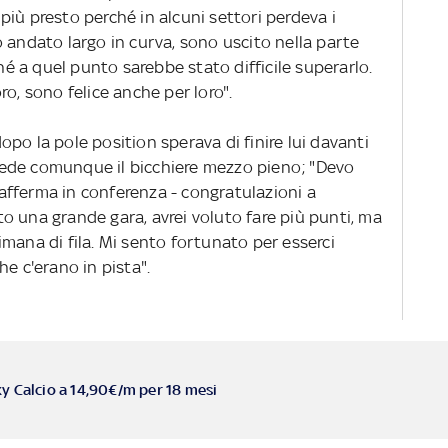
iù presto perché in alcuni settori perdeva i
 andato largo in curva, sono uscito nella parte
ché a quel punto sarebbe stato difficile superarlo.
o, sono felice anche per loro".
po la pole position sperava di finire lui davanti
n vede comunque il bicchiere mezzo pieno; "Devo
fferma in conferenza - congratulazioni a
o una grande gara, avrei voluto fare più punti, ma
mana di fila. Mi sento fortunato per esserci
he c'erano in pista".
ky Calcio a 14,90€/m per 18 mesi