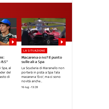
LA SITUAZIONE
mi:
Macarena o no? Il punto
 8.5"
sulle ali a Spa
 Spa, al
La Scuderia di Maranello non
ader del
porterà in pista a Spa l'ala
esto di
macarena 'Evo', ma ci sono
novità anche...
16 lug - 13:28