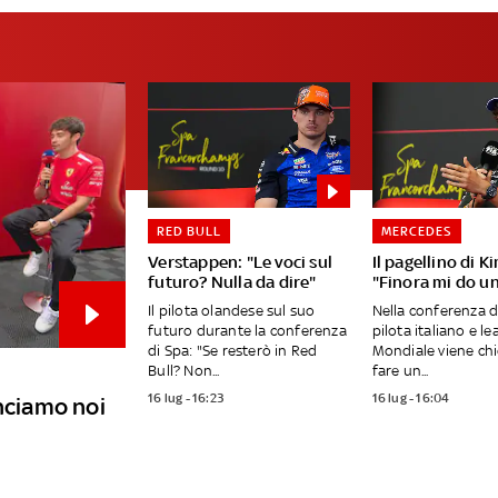
RED BULL
MERCEDES
Verstappen: "Le voci sul
Il pagellino di Ki
futuro? Nulla da dire"
"Finora mi do un
Il pilota olandese sul suo
Nella conferenza di
futuro durante la conferenza
pilota italiano e le
di Spa: "Se resterò in Red
Mondiale viene chi
Bull? Non...
fare un...
16 lug - 16:23
16 lug - 16:04
inciamo noi