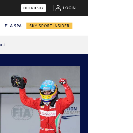
LOGIN
OFFERTE SKY
N
F1 A SPA
SKY SPORT INSIDER
oti