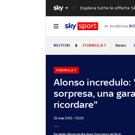
Esplora tutte le offerte S
In evidenza:
RI
MOTORI
FORMULA 1
News
FORMULA 1
Alonso incredulo:
sorpresa, una gar
ricordare"
25 mar 2012 - 13:29
Fernando Alonso esulta dopo il successo nel Gp di