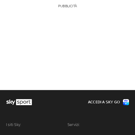
PUBBLICITÀ
ACCEDI A SKY GO
I siti Sky:
Servizi: