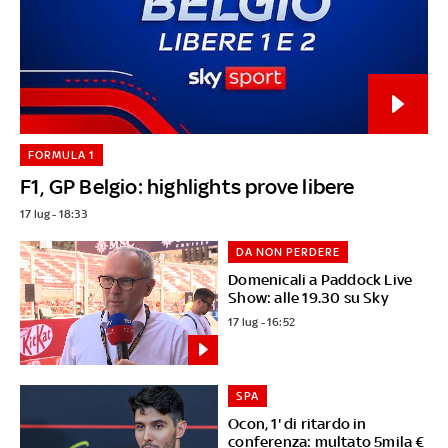
FORMULA 1
F1, GP Belgio: highlights prove libere
17 lug - 18:33
DA NON PERDERE
Domenicali a Paddock Live
Show: alle 19.30 su Sky
17 lug - 16:52
SPA
Ocon, 1' di ritardo in
conferenza: multato 5mila €