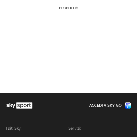
PUBBLICITÀ
ACCEDI A SKY GO
I siti Sky:
Servizi: