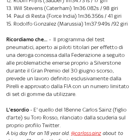
12. Robin Frijns (Sauber) 1m34.731s / 17 giri
13. Will Stevens (Caterham) 1m36.082s / 98 giri
14. Paul di Resta (Force India) 1m36.356s / 41 giri
15. Rodolfo Gonzalez (Marussia) 1m37.949s /92 giri
Ricordiamo che...
- Il programma del test
pneumatici, aperto ai piloti titolari per effetto di
una deroga concessa dalla Federazione a seguito
alle problematiche emerse proprio a Silverstone
durante il Gran Premio del 30 giugno scorso,
prevede un lavoro definito esclusivamente dalla
Pirelli e approvato dalla FIA con un numero limitato
di set di gomme da utilizzare.
L'esordio
-
E' quello del 18enne Carlos Sainz (figlio
d'arte) su Toro Rosso, rilanciato dalla scuderia sul
proprio profilo Twitter.
A big day for an 18 year old.
@carlossainz
about to