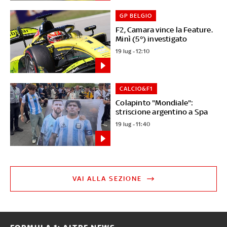
GP BELGIO
F2, Camara vince la Feature.
Minì (5°) investigato
19 lug - 12:10
CALCIO&F1
Colapinto "Mondiale":
striscione argentino a Spa
19 lug - 11:40
VAI ALLA SEZIONE