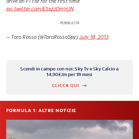
drive an F1 car for the first time
pic.twitter.com/ESezzDmHJN
PUBBLICITÀ
— Toro Rosso (@ToroRossoSpy)
July 18, 2013
Scendi in campo con noi: Sky Tv e Sky Calcio a
14,90€/m per 18 mesi
CLICCA QUI
FORMULA 1: ALTRE NOTIZIE