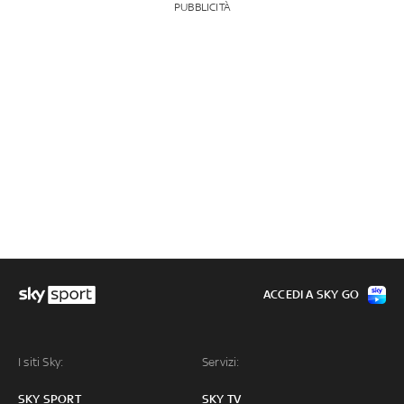
PUBBLICITÀ
ACCEDI A SKY GO
I siti Sky:
Servizi:
SKY SPORT
SKY TV